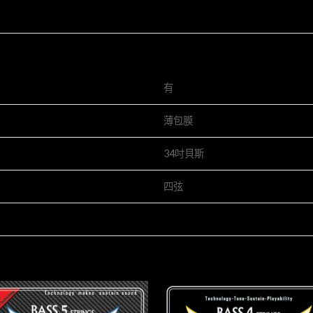
有
薄包膜
34吋貝斯
四弦