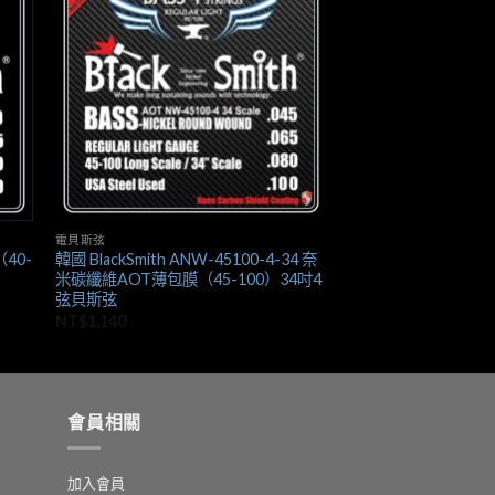
+
電貝斯弦
（40-
韓國 BlackSmith ANW-45100-4-34 奈
米碳纖維AOT薄包膜（45-100）34吋4
弦貝斯弦
NT$
1,140
會員相關
加入會員