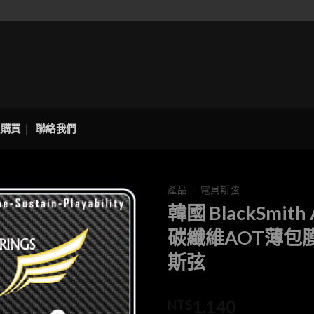
處購買
聯絡我們
產品
/
電貝斯弦
韓國 BlackSmith
碳纖維AOT薄包膜
斯弦
1,140
NT$