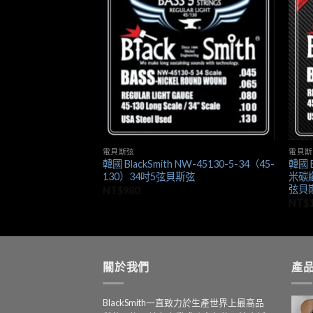
+
+
電貝斯弦
電貝斯
W-40130-5-35（40-
韓國 BlackSmith NW-45130-5-34（45-
韓國 B
斯弦
130）34吋5弦貝斯弦
米碳纖
弦貝
NT$
980
NT$
關於我們
產
BlackSmith一直致力於生產世界上最高品