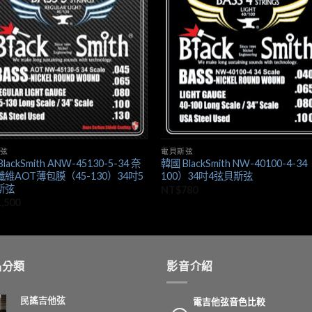
+
弦
電貝斯弦
lackSmith ANW-45130-5-34 奈
韓國 BlackSmith NW-40100-4-34
維AOT薄包膜（45-130）34吋5
100）34吋4弦貝斯弦
斯弦
NT$
780
1,500
品分類
影音介紹
民謠吉他弦
電吉他弦音色比較