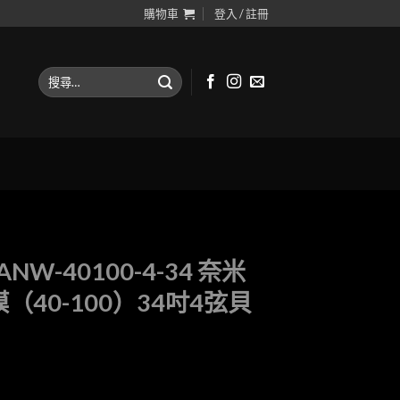
購物車
登入 / 註冊
搜
尋
關
鍵
字:
 ANW-40100-4-34 奈米
（40-100）34吋4弦貝