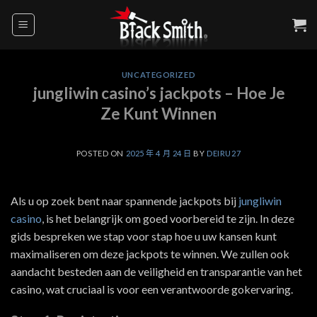
Skip
to
content
UNCATEGORIZED
jungliwin casino’s jackpots – Hoe Je
Ze Kunt Winnen
POSTED ON
2025 年 4 月 24 日
BY
DEIRU27
Als u op zoek bent naar spannende jackpots bij
jungliwin
casino
, is het belangrijk om goed voorbereid te zijn. In deze
gids bespreken we stap voor stap hoe u uw kansen kunt
maximaliseren om deze jackpots te winnen. We zullen ook
aandacht besteden aan de veiligheid en transparantie van het
casino, wat cruciaal is voor een verantwoorde gokervaring.