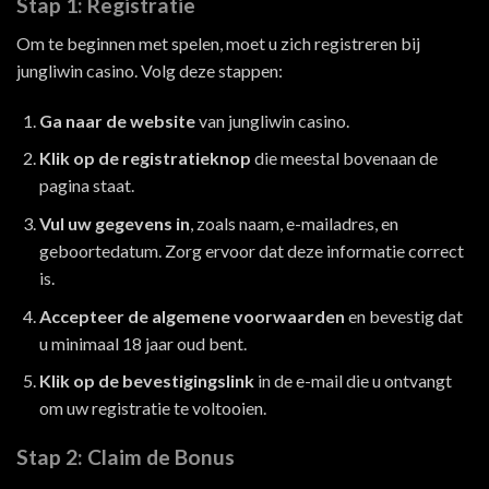
Stap 1: Registratie
Om te beginnen met spelen, moet u zich registreren bij
jungliwin casino. Volg deze stappen:
Ga naar de website
van jungliwin casino.
Klik op de registratieknop
die meestal bovenaan de
pagina staat.
Vul uw gegevens in
, zoals naam, e-mailadres, en
geboortedatum. Zorg ervoor dat deze informatie correct
is.
Accepteer de algemene voorwaarden
en bevestig dat
u minimaal 18 jaar oud bent.
Klik op de bevestigingslink
in de e-mail die u ontvangt
om uw registratie te voltooien.
Stap 2: Claim de Bonus