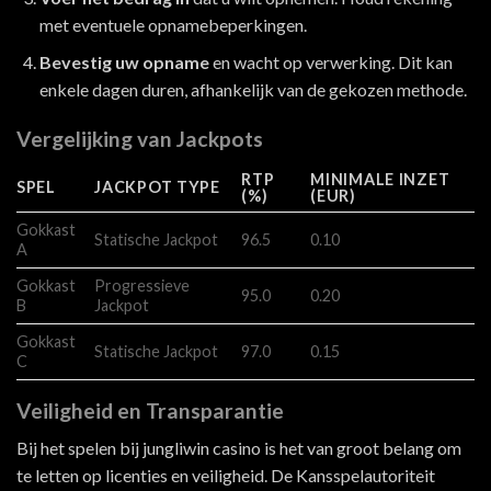
met eventuele opnamebeperkingen.
Bevestig uw opname
en wacht op verwerking. Dit kan
enkele dagen duren, afhankelijk van de gekozen methode.
Vergelijking van Jackpots
RTP
MINIMALE INZET
SPEL
JACKPOT TYPE
(%)
(EUR)
Gokkast
Statische Jackpot
96.5
0.10
A
Gokkast
Progressieve
95.0
0.20
B
Jackpot
Gokkast
Statische Jackpot
97.0
0.15
C
Veiligheid en Transparantie
Bij het spelen bij jungliwin casino is het van groot belang om
te letten op licenties en veiligheid. De Kansspelautoriteit