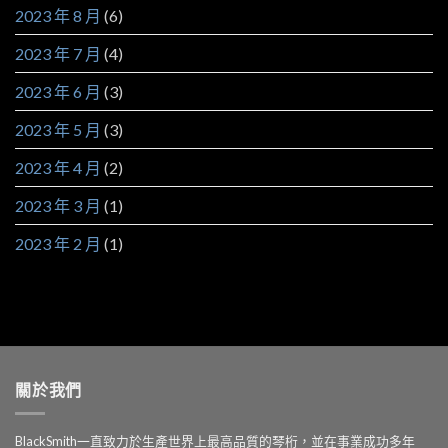
2023 年 8 月
(6)
2023 年 7 月
(4)
2023 年 6 月
(3)
2023 年 5 月
(3)
2023 年 4 月
(2)
2023 年 3 月
(1)
2023 年 2 月
(1)
關於我們
BlackSmith一直致力於生產世界上最高品質的琴桁，並在事業成功多年