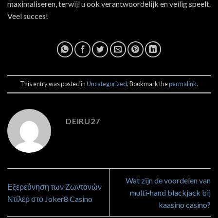
maximaliseren, terwijl u ook verantwoordelijk en veilig speelt.
Veel succes!
This entry was posted in
Uncategorized
. Bookmark the
permalink
.
DEIRU27
Wat zijn de voordelen van
Εξερεύνηση των Ζωντανών
multi-hand blackjack bij
Ντίλερ στο Joker8 Casino
kaasino casino?