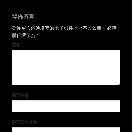
發佈留言
發佈留言必須填寫的電子郵件地址不會公開。
必填
欄位標示為
*
留言
*
顯示名稱
*
電子郵件地址
*