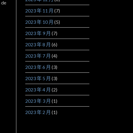
a de
2023 年 11 月
(7)
2023 年 10 月
(5)
2023 年 9 月
(7)
2023 年 8 月
(6)
2023 年 7 月
(4)
2023 年 6 月
(3)
2023 年 5 月
(3)
2023 年 4 月
(2)
2023 年 3 月
(1)
2023 年 2 月
(1)