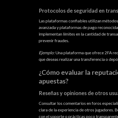
Protocolos de seguridad en trans
Las plataformas confiables utilizan métodos
avanzada y plataformas de pago reconocidas
implementan límites en la cantidad de trans
prevenir fraudes.
Ejemplo:
Una plataforma que ofrece 2FA requ
que deseas realizar una transferencia o depó
¿Cómo evaluar la reputaci
apuestas?
Reseñas y opiniones de otros usua
Consultar los comentarios en foros especial
clara de la experiencia de otros jugadores.
con el soporte o prácticas poco transparent