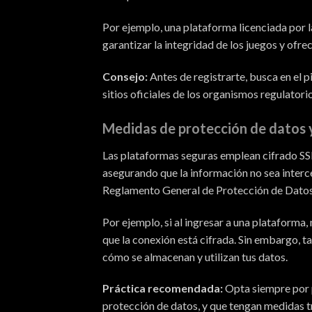
Por ejemplo, una plataforma licenciada por 
garantizar la integridad de los juegos y ofr
Consejo:
Antes de registrarte, busca en el pi
sitios oficiales de los organismos regulatorios
Medidas de protección de datos y
Las plataformas seguras emplean cifrado SSL
asegurando que la información no sea inter
Reglamento General de Protección de Dato
Por ejemplo, si al ingresar a una plataforma, 
que la conexión está cifrada. Sin embargo, t
cómo se almacenan y utilizan tus datos.
Práctica recomendada:
Opta siempre por p
protección de datos, y que tengan medidas t