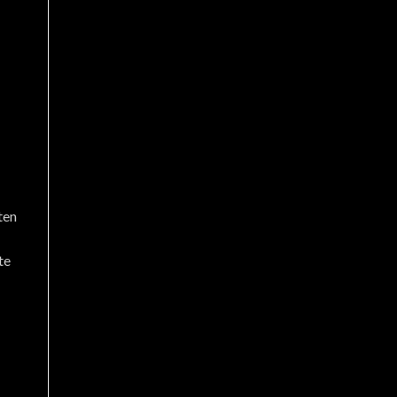
ten
te