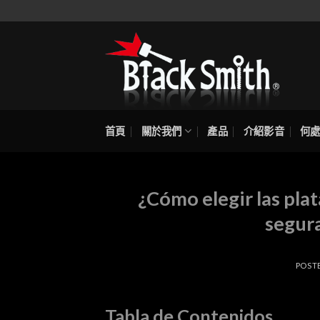
Skip
to
content
首頁
關於我們
產品
介紹影音
何
¿Cómo elegir las pla
segura
POST
Tabla de Contenidos