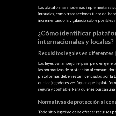
Las plataformas modernas implementan siste
inusuales, como transacciones fuera del hora
incrementando la vigilancia sobre posibles r
¿Cómo identificar plataf
internacionales y locales?
Requisitos legales en diferentes 
Las leyes varían según el país, pero en gener
las normativas de protección al consumidor y
plataformas deben estar licenciadas por la 
que los jugadores verifiquen que la platafo
segura y confiable. Para quienes buscan una
Normativas de protección al cons
Todo sitio legítimo debe ofrecer recursos pa