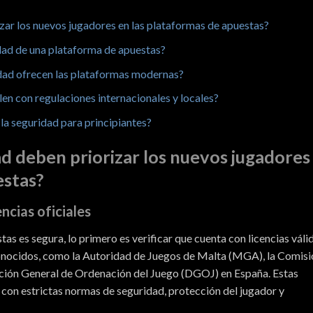
ar los nuevos jugadores en las plataformas de apuestas?
dad de una plataforma de apuestas?
dad ofrecen las plataformas modernas?
n con regulaciones internacionales y locales?
a seguridad para principiantes?
d deben priorizar los nuevos jugadores
estas?
encias oficiales
as es segura, lo primero es verificar que cuenta con licencias váli
onocidos, como la Autoridad de Juegos de Malta (MGA), la Comisi
ción General de Ordenación del Juego (DGOJ) en España. Estas
 con estrictas normas de seguridad, protección del jugador y