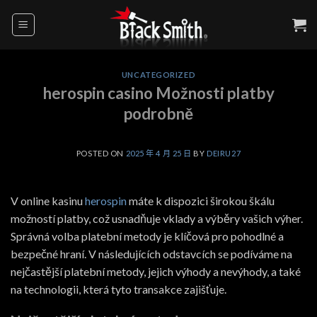
Skip
to
content
UNCATEGORIZED
herospin casino Možnosti platby
podrobně
POSTED ON
2025 年 4 月 25 日
BY
DEIRU27
V online kasinu
herospin
máte k dispozici širokou škálu
možností platby, což usnadňuje vklady a výběry vašich výher.
Správná volba platební metody je klíčová pro pohodlné a
bezpečné hraní. V následujících odstavcích se podíváme na
nejčastější platební metody, jejich výhody a nevýhody, a také
na technologii, která tyto transakce zajišťuje.