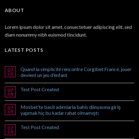
ABOUT
Lorem ipsum dolor sit amet, consectetuer adipiscing elit, sed
diam nonummy nibh euismod tincidunt.
LATEST POSTS
Quand la simplicité rencontre Corgibet France, jouer
07
8 月
devient un jeu d’enfant
Test Post Created
07
8 月
Mosbet’te basit adımlarla bahis dünyasına giriş
07
8 月
yapmak hiç bu kadar rahat olmamıştı
Test Post Created
07
8 月