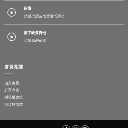
白懂
快速改變吉他音色的辦法
葉宇峻彈吉他
包膜弦的秘密
會員相關
加入會員
訂單查詢
隱私權政策
退貨與退款