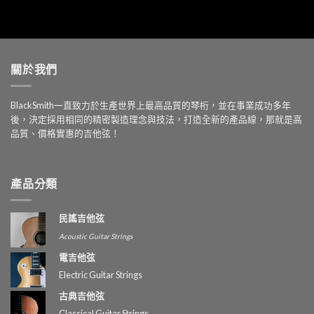
關於我們
BlackSmith一直致力於生產世界上最高品質的琴桁，並在事業成功多年
後，決定採用相同的精密製造理念與技法，打造全新的產品線，那就是高
品質、價格實惠的吉他弦！
產品分類
民謠吉他弦
Acoustic Guitar Strings
電吉他弦
Electric Guitar Strings
古典吉他弦
Classical Guitar Strings