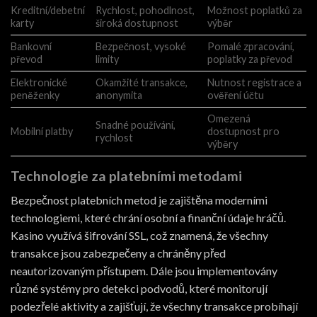
Kreditní/debetní
Rychlost, pohodlnost,
Možnost poplatků za
karty
široká dostupnost
výběr
Bankovní
Bezpečnost, vysoké
Pomalé zpracování,
převod
limity
poplatky za převod
Elektronické
Okamžité transakce,
Nutnost registrace a
peněženky
anonymita
ověření účtu
Omezená
Snadné používání,
Mobilní platby
dostupnost pro
rychlost
výběry
Technologie za platebními metodami
Bezpečnost platebních metod je zajištěna moderními
technologiemi, které chrání osobní a finanční údaje hráčů.
Kasino využívá šifrování SSL, což znamená, že všechny
transakce jsou zabezpečeny a chráněny před
neautorizovaným přístupem. Dále jsou implementovány
různé systémy pro detekci podvodů, které monitorují
podezřelé aktivity a zajišťují, že všechny transakce probíhají